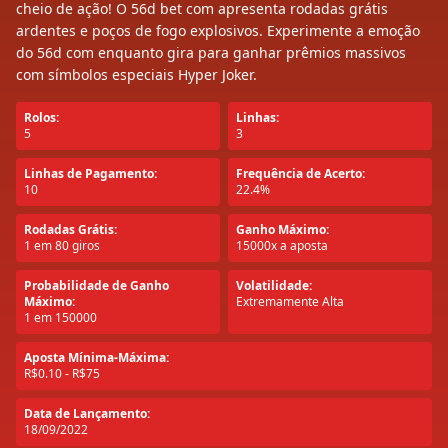
cheio de ação! O 56d bet com apresenta rodadas grátis
ardentes e poços de fogo explosivos. Experimente a emoção
do 56d com enquanto gira para ganhar prêmios massivos
com símbolos especiais Hyper Joker.
Rolos:
Linhas:
5
3
Linhas de Pagamento:
Frequência de Acerto:
10
22.4%
Rodadas Grátis:
Ganho Máximo:
1 em 80 giros
15000x a aposta
Probabilidade de Ganho
Volatilidade:
Máximo:
Extremamente Alta
1 em 150000
Aposta Mínima-Máxima:
R$0.10 - R$75
Data de Lançamento:
18/09/2022